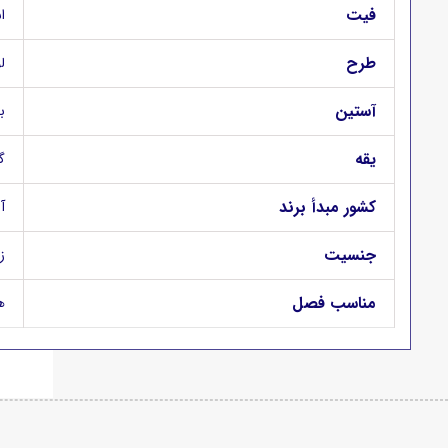
فیت
اس
طرح
ل
آستین
ب
یقه
گ
کشور مبدأ برند
آ
جنسیت
ز
مناسب فصل
ه