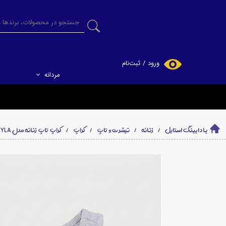
ورود
/
ثبت‌نام
مردانه
حساب کاربری من
تغییر گذر واژه
سفارشات
بادابینگ استایل
زنانه
تیشرت و تاپ
کراپ
کراپ تاپ زنانه مدل AYLA برند پگادور PEGADOR
خروج از حساب
کاربری