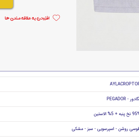
افزودن به علاقه مندی ها
AYLACROPTO
ادور - PEGADOR
خ پنبه + 5% الاستین
وسی روشن - اسپرسویی - سبز - مشکی