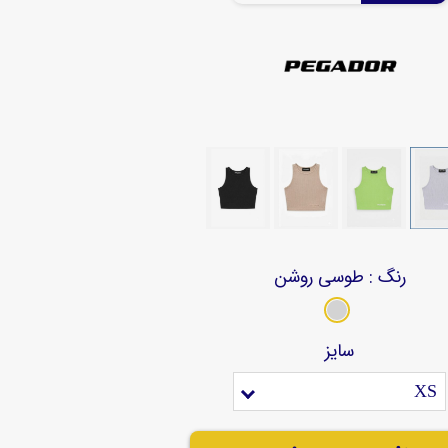
رنگ
: طوسی روشن
سایز
XS