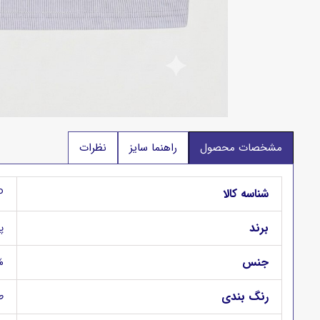
مشخصات محصول
راهنما سایز
نظرات
شناسه کالا
P
برند
پگ
جنس
95% ن
رنگ بندی
ط