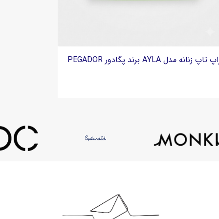
تاپ زنانه کشباف برند اسپریت Esprit - جزئیات رافل
کراپ تاپ زنانه مدل AYLA برند پگادور PEGADOR