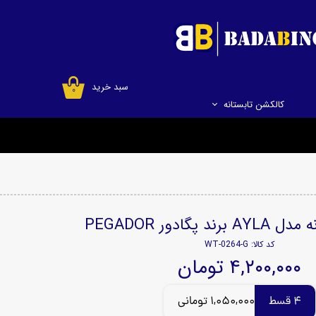
سبد خرید
۰
کالکشن تابستانه
 پگادور PEGADOR
کد کالا: WT-0264-G
۴,۲۰۰,۰۰۰ تومان
4 قسط
1,050,000 تومانی