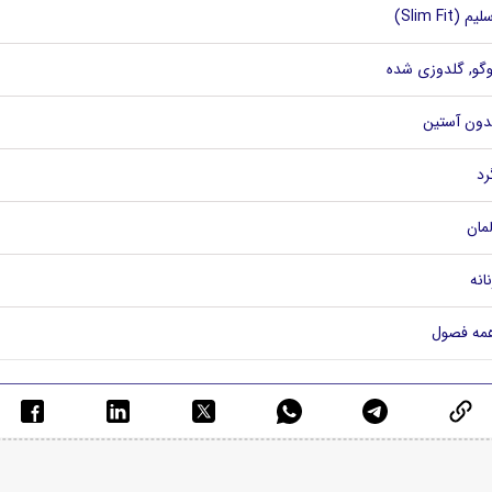
لیم (Slim Fit)
وگو, گلدوزی شده
دون آستین
رد
لمان
نانه
مه فصول