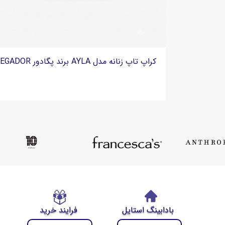
زنانه برند برشکا Bershka
بادابینگ استایل
فرایند خرید