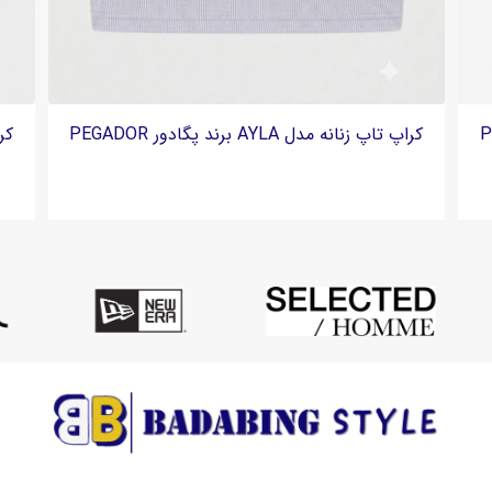
تاپ بادی زنانه کشباف برند منگو Mango - بافت طنابی