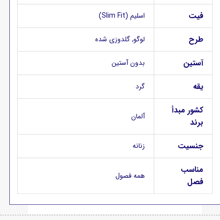
فیت
اسلیم (Slim Fit)
طرح
لوگو, گلدوزی شده
آستین
بدون آستین
یقه
گرد
کشور مبدأ
آلمان
برند
جنسیت
زنانه
مناسب
همه فصول
فصل