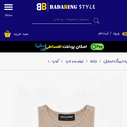
حساب کاربری من
Menu
جستجو
تغییر گذر واژه
ورود
/
ثبت‌نام
سبد خرید
۰
سفارشات
خروج از حساب کاربری
ادابینگ استایل
زنانه
تیشرت و تاپ
کراپ
کراپ تاپ زنانه مدل AYLA برند پگادور PEGADOR