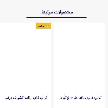
محصولات مرتبط
۳۰ درصد
کراپ تاپ زنانه طرح لوگو برند لولایتز lowlights
کراپ تاپ زنانه کشباف برند even&ODD