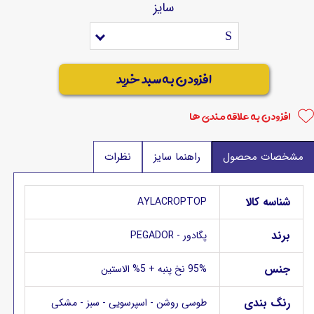
سایز
S
افزودن به سبد خرید
افزودن به علاقه مندی ها
مشخصات محصول
راهنما سایز
نظرات
شناسه کالا
AYLACROPTOP
برند
پگادور - PEGADOR
جنس
95% نخ پنبه + 5% الاستین
رنگ بندی
طوسی روشن - اسپرسویی - سبز - مشکی