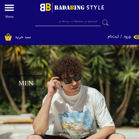
حساب کاربری من
Menu
جستجو
تغییر گذر واژه
ورود
/
ثبت‌نام
سبد خرید
۰
سفارشات
خروج از حساب کاربری
MEN