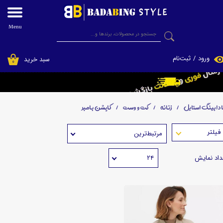
حساب کاربری من
Menu
جستجو
تغییر گذر واژه
ورود
/
ثبت‌نام
سبد خرید
۰
سفارشات
فروشگاه اینترنتی پوشاک بادابینگ استایل
خروج از حساب کاربری
ادابینگ استایل
زنانه
کت و وست
کاپشن بامبر
مرتبط‌ترین
داد نمایش
۲۴