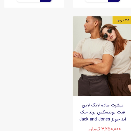
۲۸ درصد
تیشرت ساده لانگ لاین
فیت یونیسکس برند جک
اند جونز Jack and Jones
۳,۲۵۰,۰۰۰ تومان