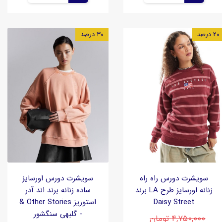
۲۰ درصد
۳۰ درصد
سویشرت دورس راه راه
سویشرت دورس اورسایز
زنانه اورسایز طرح LA برند
ساده زنانه برند اند آدر
Daisy Street
استوریز Other Stories &
- گلبهی سنگشور
۴,۷۵۰,۰۰۰ تومان