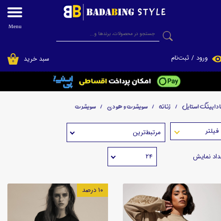
حساب کاربری من
Menu
جستجو
تغییر گذر واژه
ورود
/
ثبت‌نام
سبد خرید
۰
سفارشات
فروشگاه اینترنتی پوشاک بادابینگ استایل
خروج از حساب کاربری
ادابینگ استایل
زنانه
سویشرت و هودی
سویشرت
مرتبط‌ترین
داد نمایش
۲۴
۱۰ درصد