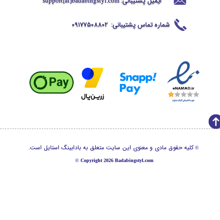
ایمیل پشتیبانی:
support[at]badabingstyl
.com
شماره تماس پشتیبانی:
09177508802
کلیه حقوق مادی و معنوی این سایت متعلق به بادابینگ استایل است.
©
©
Copyright 2026 Badabingstyl.com