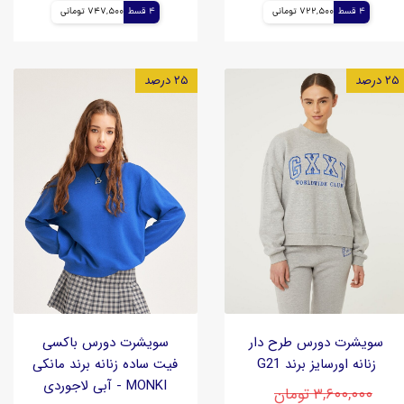
4 قسط
722,500 تومانی
4 قسط
747,500 تومانی
۲۵ درصد
۲۵ درصد
سویشرت دورس طرح دار
سویشرت دورس باکسی
زنانه اورسایز برند G21
فیت ساده زنانه برند مانکی
MONKI - آبی لاجوردی
۳,۶۰۰,۰۰۰ تومان