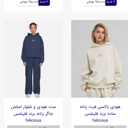
4 قسط
950,000 تومانی
4 قسط
950,000 تومانی
هودی باکسی فیت زنانه
ست هودی و شلوار اسلش
ساده برند فلیشس
جاگر زنانه برند فلیشس
felicious
felicious