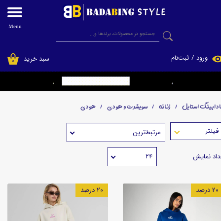
حساب کاربری من
Menu
جستجو
تغییر گذر واژه
ورود
/
ثبت‌نام
سبد خرید
۰
سفارشات
فروشگاه اینترنتی پوشاک بادابینگ استایل
خروج از حساب کاربری
ادابینگ استایل
زنانه
سویشرت و هودی
هودی
مرتبط‌ترین
داد نمایش
۲۴
۲۰ درصد
۲۰ درصد