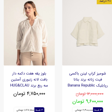
۲۰ درصد
شومیز کراپ لینن باکسی
بلوز یقه هفت دکمه دار
فیت زنانه برند بنانا
بافت لانه زنبوری آستین
رپابلیک Banana Republic
سه ربع برند HUG&CLAU
۴,۷۵۰,۰۰۰ تومان
۱۲,۰۰۰,۰۰۰ تومان
۹,۶۰۰,۰۰۰ تومان
4 قسط
2,400,000 تومانی
4 قسط
1,187,500 تومانی