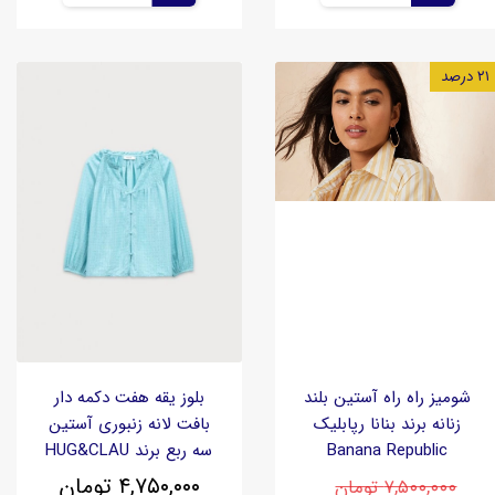
۲۱ درصد
شومیز راه راه آستین بلند
بلوز یقه هفت دکمه دار
زنانه برند بنانا رپابلیک
بافت لانه زنبوری آستین
Banana Republic
سه ربع برند HUG&CLAU
۴,۷۵۰,۰۰۰ تومان
۷,۵۰۰,۰۰۰ تومان