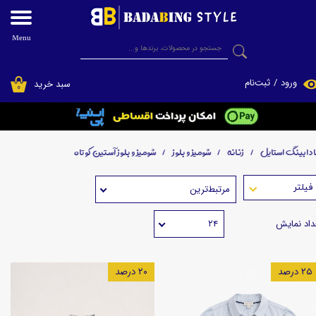
حساب کاربری من
Menu
جستجو
تغییر گذر واژه
ورود
/
ثبت‌نام
سبد خرید
۰
سفارشات
فروشگاه اینترنتی پوشاک بادابینگ استایل
خروج از حساب کاربری
ادابینگ استایل
زنانه
شومیز و بلوز
شومیز و بلوز آستین کوتاه
مرتبط‌ترین
داد نمایش
۲۴
۲۵ درصد
۲۰ درصد