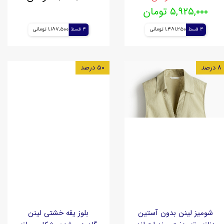
۵,۹۲۵,۰۰۰ تومان
4 قسط
1,481,250 تومانی
4 قسط
1,187,500 تومانی
۸ درصد
۵۰ درصد
شومیز لینن بدون آستین
بلوز یقه خشتی لینن