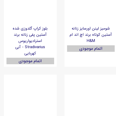
شومیز لینن اورسایز زنانه
بلوز کراپ گلدوزی شده
آستین کوتاه برند اچ اند ام
آستین پفی زنانه برند
H&M
استرادیواریوس
Stradivarius - آبی
اتمام موجودی
کهربایی
اتمام موجودی