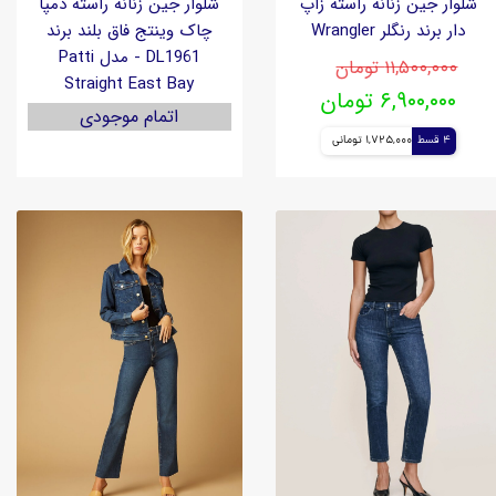
شلوار جین زنانه راسته زاپ
شلوار جین زنانه راسته دمپا
دار برند رنگلر Wrangler
چاک وینتج فاق بلند برند
DL1961 - مدل Patti
۱۱,۵۰۰,۰۰۰ تومان
Straight East Bay
۶,۹۰۰,۰۰۰ تومان
اتمام موجودی
4 قسط
1,725,000 تومانی