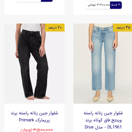
4 قسط
3,300,000 تومانی
۴۵ درصد
۲۰ درصد
شلوار جین زنانه راسته
شلوار جین زنانه راسته برند
وینتج فاق کوتاه برند
پریمارک Primark
DL1961 - مدل Drue
۳,۵۰۰,۰۰۰ تومان