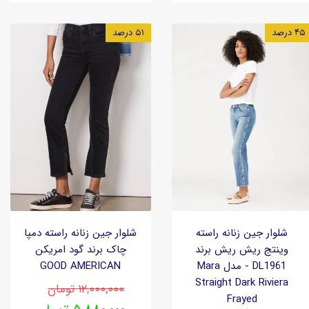
۴۵ درصد
۵۱ درصد
شلوار جین زنانه راسته
شلوار جین زنانه راسته دمپا
وینتج ریش ریش برند
چاک برند گود امریکن
DL1961 - مدل Mara
GOOD AMERICAN
Straight Dark Riviera
۱۲,۰۰۰,۰۰۰ تومان
Frayed