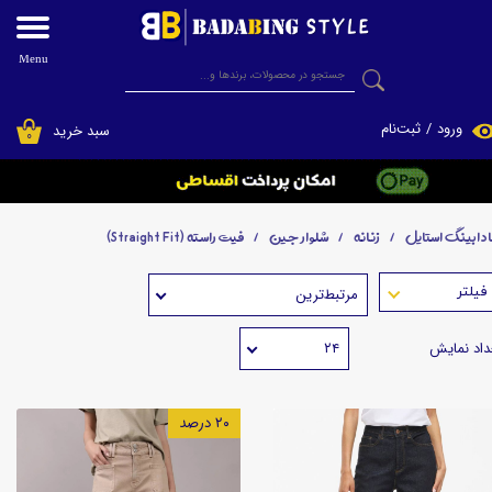
حساب کاربری من
Menu
جستجو
تغییر گذر واژه
ورود
/
ثبت‌نام
سبد خرید
۰
سفارشات
فروشگاه اینترنتی پوشاک بادابینگ استایل
خروج از حساب کاربری
ادابینگ استایل
زنانه
شلوار جین
فیت راسته (Straight Fit)
مرتبط‌ترین
داد نمایش
۲۴
۲۰ درصد