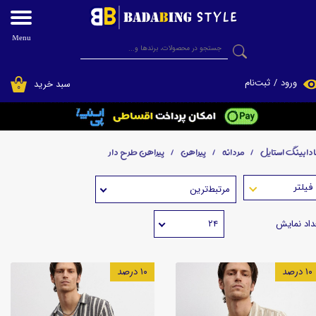
حساب کاربری من
Menu
جستجو
تغییر گذر واژه
ورود
/
ثبت‌نام
سبد خرید
۰
سفارشات
فروشگاه اینترنتی پوشاک بادابینگ استایل
خروج از حساب کاربری
ادابینگ استایل
مردانه
پیراهن
پیراهن طرح دار
مرتبط‌ترین
داد نمایش
۲۴
۱۰ درصد
۱۰ درصد