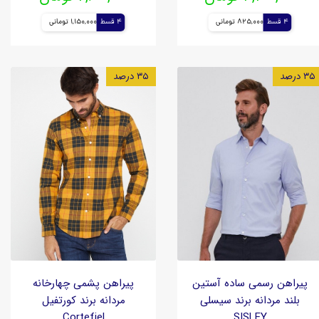
4 قسط
825,000 تومانی
4 قسط
1,150,000 تومانی
۳۵ درصد
۳۵ درصد
پیراهن رسمی ساده آستین
پیراهن پشمی چهارخانه
بلند مردانه برند سیسلی
مردانه برند کورتفیل
Cortefiel
SISLEY