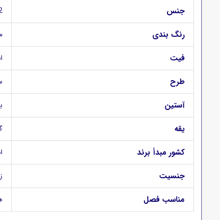
جنس
%92 پ
رنگ بندی
م
فیت
اس
طرح
س
آستین
ب
یقه
گ
کشور مبدأ برند
اس
جنسیت
ز
مناسب فصل
ه