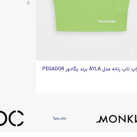
 تاپ زنانه مدل AYLA برند پگادور PEGADOR
کراپ تاپ زنانه مدل AYLA برند 