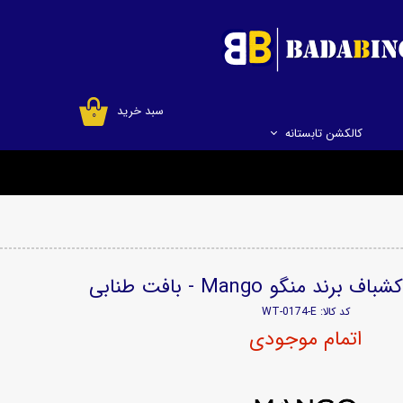
سبد خرید
۰
کالکشن تابستانه
ند منگو Mango - بافت طنابی
کد کالا: WT-0174-E
اتمام موجودی