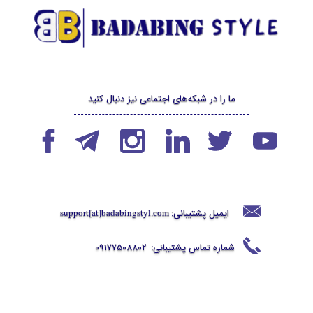
ما را در شبکه‌های اجتماعی نیز دنبال کنید
ایمیل پشتیبانی:
support[at]badabingstyl
.com
شماره تماس پشتیبانی:
09177508802