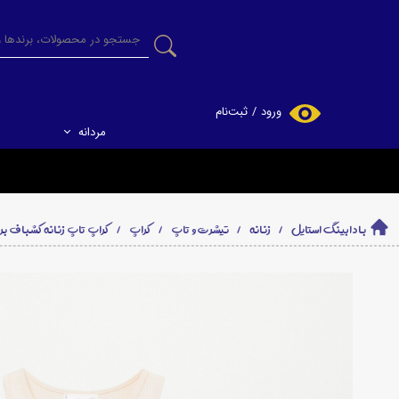
ورود
/
ثبت‌نام
مردانه
حساب کاربری من
تغییر گذر واژه
سفارشات
بادابینگ استایل
زنانه
تیشرت و تاپ
کراپ
کراپ تاپ زنانه کشباف برند منگو Mango - 
خروج از حساب
کاربری