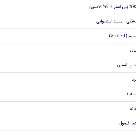
لی استر + 8% الاستین
شکی - سفید استخوانی
لیم (Slim Fit)
اده
دون آستین
رد
پانیا
نانه
مه فصول