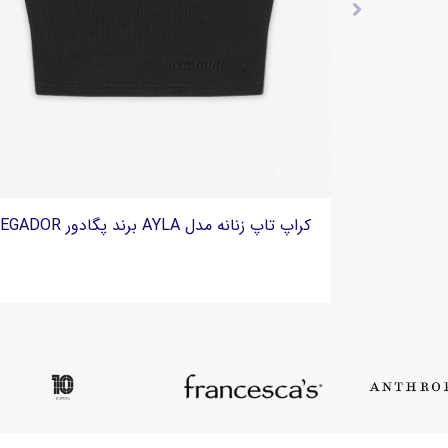
تاپ زنانه کشباف برند اسپریت Esprit - جزئیات رافل
کراپ تاپ زنانه مدل AYLA برند پگادور PEGADOR