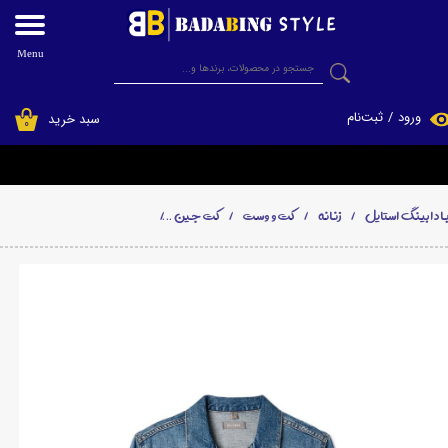
حساب کاربری من
Menu
جستجو
تغییر گذر واژه
ورود
/
ثبت‌نام
سبد خرید
۰
سفارشات
خروج از حساب کاربری
ادابینگ استایل
زنانه
کت و وست
کت جین
کت جین زنانه زاپدار برند DL1961 - مدل Clyde Classic