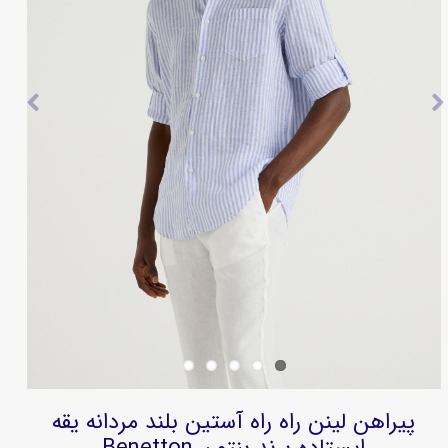
پیراهن لینن راه راه آستین بلند مردانه یقه
ایستاده برند بنتون Benetton