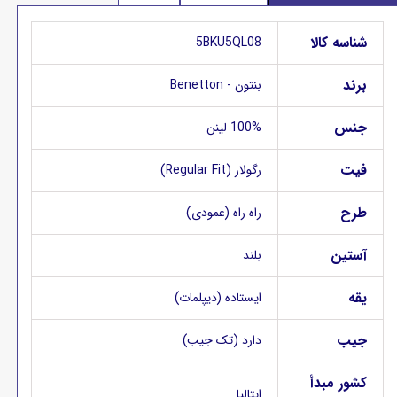
شناسه کالا
5BKU5QL08
برند
بنتون - Benetton
جنس
100% لینن
فیت
رگولار (Regular Fit)
طرح
راه راه (عمودی)
آستین
بلند
یقه
ایستاده (دیپلمات)
جیب
دارد (تک جیب)
کشور مبدأ
ایتالیا