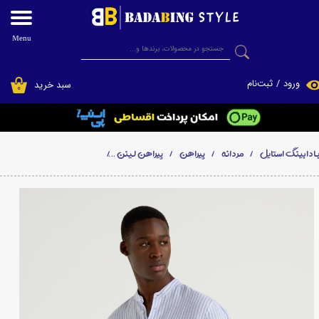
حساب کاربری من
Menu
جستجو
تغییر گذر واژه
ورود
/
ثبت‌نام
سبد خرید
۰
سفارشات
خروج از حساب کاربری
ادابینگ استایل
مردانه
پیراهن
پیراهن لینن
پیراهن لینن راه راه آستین بلند مر