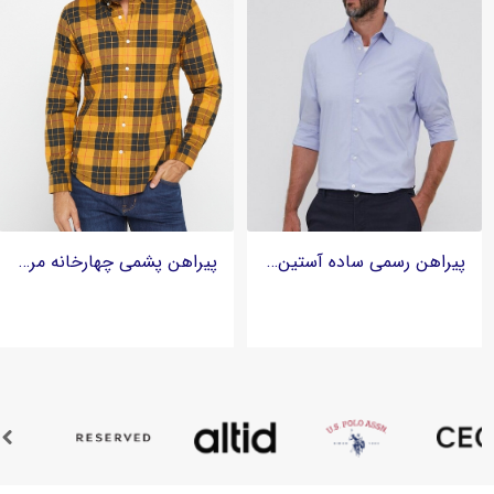
پیراهن رسمی ساده آستین بلند مردانه برند سیسلی SISLEY
پیراهن پشمی چهارخانه مردانه برند کورتفیل Cortefiel