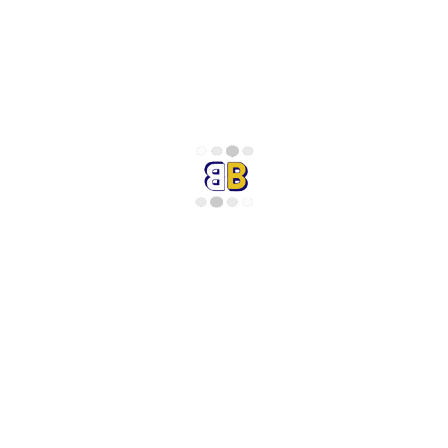
لیم (Slim Fit)
اده
لند
عمولی (کلاسیک)
دارد
تالیا
ارد
ردانه
مه فصول