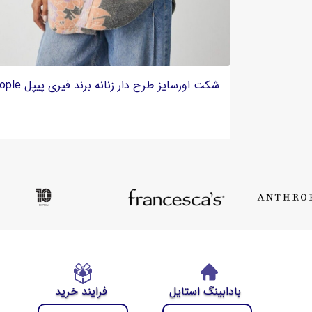
کت جین زنانه زاپدار برند DL1961 - مدل Clyde Classic
بادابینگ استایل
فرایند خرید