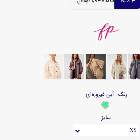
4 قسط
1,937,500 تومانی
رنگ
: آبی فیروزه‌ای
سایز
XS