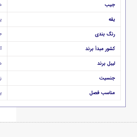
جیب
د
یقه
پ
رنگ بندی
ط
کشور مبدأ برند
آ
لیبل برند
د
جنسیت
ز
مناسب فصل
پ