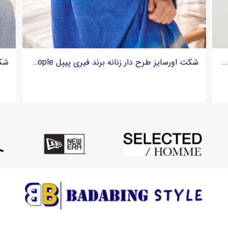
اورشرت جین زنانه اورسایز برند DL1961 - آبی لجنی وینتج
اورشرت جین زنانه اورسایز برند اونلی ONLY