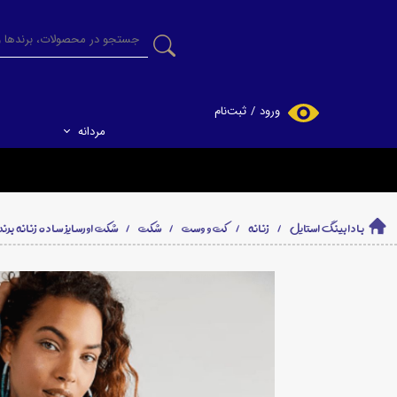
ورود
/
ثبت‌نام
مردانه
حساب کاربری من
تغییر گذر واژه
سفارشات
بادابینگ استایل
زنانه
کت و وست
شکت
شکت اورسایز ساده زنانه برند فیری پی
خروج از حساب
کاربری