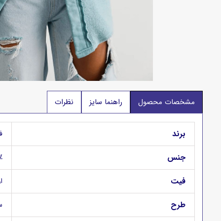
مشخصات محصول
راهنما سایز
نظرات
برند
فی
جنس
78٪ نخ پن
فیت
اور
طرح
س