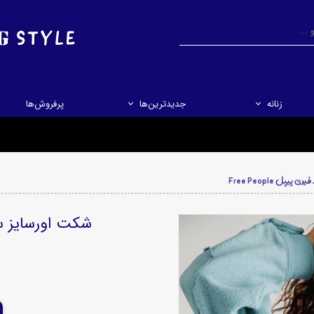
جستجو
جستجو
زنانه
جدیدترین‌ها
پرفروش‌ها
پل Free People
شکت اورسایز ساده ز