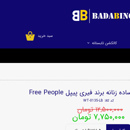
سبد خرید
۰
کالکشن تابستانه
نانه برند فیری پیپل Free People
کد کالا: WT-0135-LB
۱۲,۵۰۰,۰۰۰ تومان
۷,۷۵۰,۰۰۰ تومان