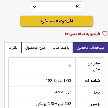
M
افزودن به سبد خرید
افزودن به علاقه مندی ها
مشخصات محصول
راهنما سایز
شرح محصول
نظرات
سایز تن
S
مدل
شناسه کالا
1783_3402_100
برند
اِری - Aerie
جنس
%52 لینن + 48% ویسکوز