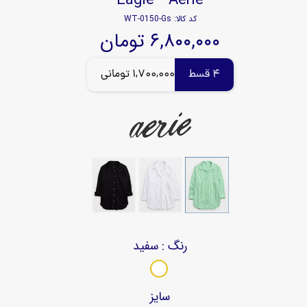
کد کالا: WT-0150-Gs
۶,۸۰۰,۰۰۰ تومان
4 قسط
1,700,000 تومانی
رنگ
: سفید
سایز