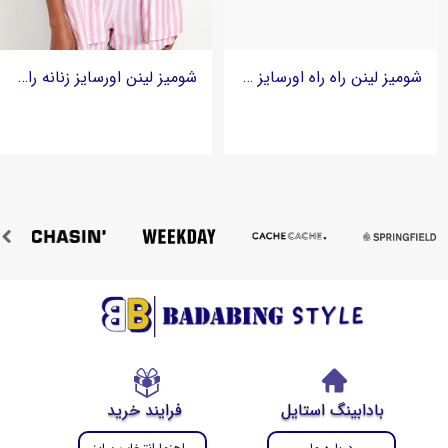
شومیز لینن راه راه اورسایز زنانه برند گلوریا جینز Gloria Jeans
شومیز لینن اورسایز زنانه راه راه برند الد نیوی Old Navy
بادابینگ استایل
فرایند خرید