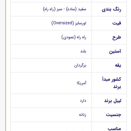
رنگ بندی
سفید (ساده) - سبز (راه راه)
فیت
اورسایز (Oversized)
طرح
راه راه (عمودی)
آستین
بلند
یقه
برگردان
کشور مبدأ
آمریکا
برند
لیبل برند
دارد
جنسیت
زنانه
مناسب