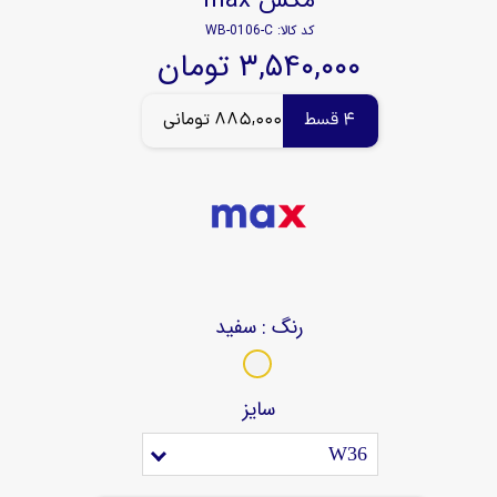
کد کالا: WB-0106-C
۳,۵۴۰,۰۰۰ تومان
4 قسط
885,000 تومانی
رنگ
: سفید
سایز
W36