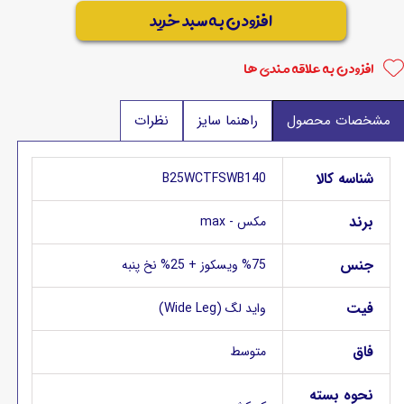
افزودن به سبد خرید
افزودن به علاقه مندی ها
مشخصات محصول
راهنما سایز
نظرات
شناسه کالا
B25WCTFSWB140
برند
مکس - max
جنس
%75 ویسکوز + 25% نخ پنبه
فیت
واید لگ (Wide Leg)
فاق
متوسط
نحوه بسته