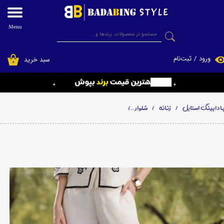
حساب کاربری من
Menu
جستجو
تغییر گذر واژه
ورود
/
ثبت‌نام
سبد خرید
۰
سفارشات
خروج از حساب کاربری
ادابینگ استایل
زنانه
شلوار
شلوار واید لگ گلدوزی شده زنانه کمرکش برند مکس max