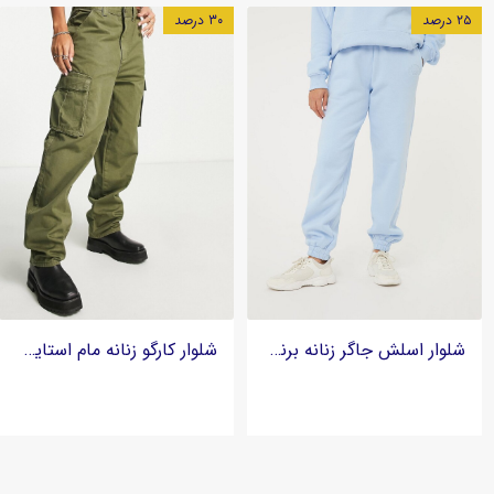
۲۵ درصد
۳۰ درصد
شلوار اسلش جاگر زنانه برند G21
شلوار کارگو زنانه مام استایل بگ برند دکتر دنیم Dr. Denim