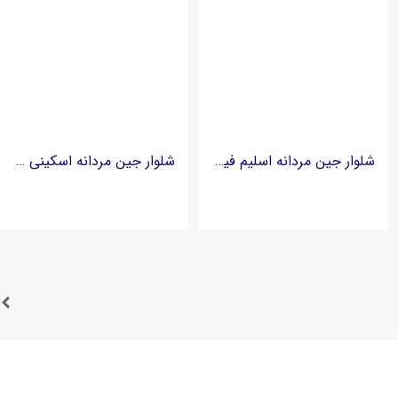
شلوار جین مردانه اسلیم فیت برند زارا ZARA
شلوار جین مردانه اسکینی فیت برند جک اند جونز Jack and Jones