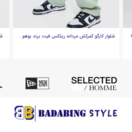
شلوار جین مردانه بگ واید برند کراپ Cropp