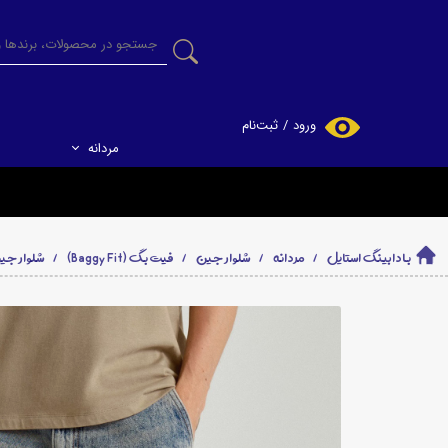
ورود
/
ثبت‌نام
مردانه
حساب کاربری من
تغییر گذر واژه
سفارشات
بادابینگ استایل
مردانه
شلوار جین
فیت بگ (Baggy Fit)
شلوار جین 
خروج از حساب
کاربری