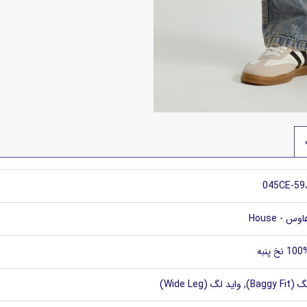
045CE-59
وس - House
10 نخ پنبه
Baggy F), واید لگ (Wide Leg)