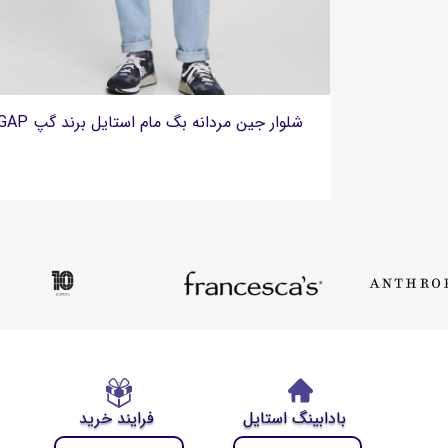
VAILENT
شلوار جین مردانه بگ واید برند کراپ Cropp
بادابینگ استایل
فرایند خرید