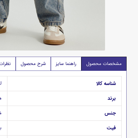
مشخصات محصول
راهنما سایز
شرح محصول
نظرات
شناسه کالا
J
برند
ها
جنس
0%
فیت
بگ (it