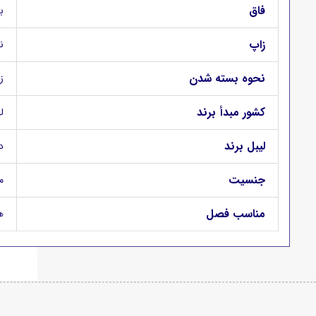
فاق
ب
زاپ
ن
نحوه بسته شدن
ز
کشور مبدأ برند
ل
لیبل برند
د
جنسیت
م
مناسب فصل
ه