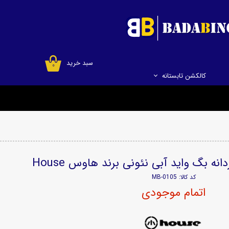
سبد خرید
۰
کالکشن تابستانه
نه بگ واید آبی نئونی برند هاوس House
کد کالا: MB-0105
اتمام موجودی