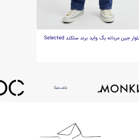
شلوار جین مردانه بگ مام استایل برند گپ GAP