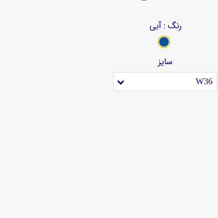
رنگ
: آبی
سایز
W36