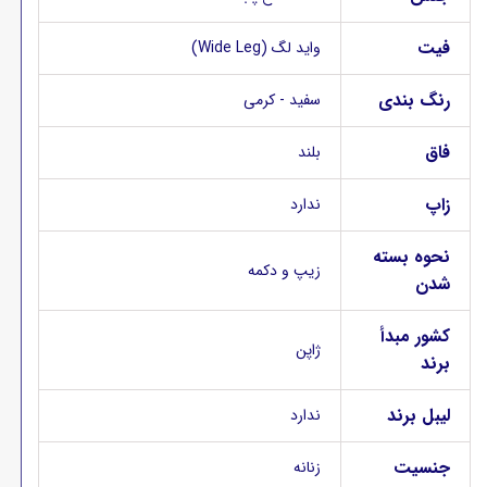
فیت
واید لگ (Wide Leg)
رنگ بندی
سفید - کرمی
فاق
بلند
زاپ
ندارد
نحوه بسته
زیپ و دکمه
شدن
کشور مبدأ
ژاپن
برند
لیبل برند
ندارد
جنسیت
زنانه