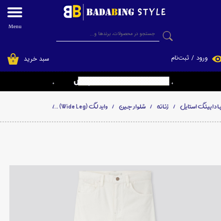
حساب کاربری من
Menu
جستجو
تغییر گذر واژه
ورود
/
ثبت‌نام
سبد خرید
۰
سفارشات
خروج از حساب کاربری
ادابینگ استایل
زنانه
شلوار جین
واید لگ (Wide Leg)
شلوار جین زنانه سوپر واید فاق بل