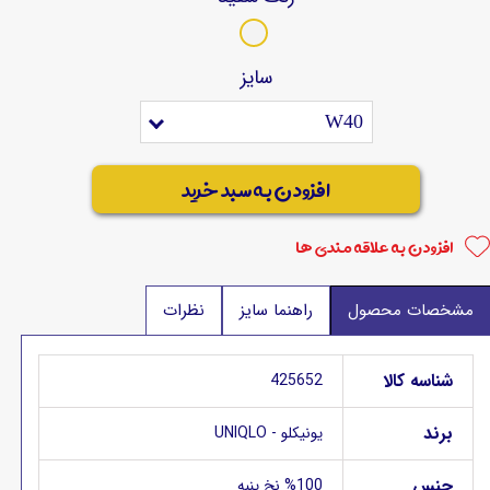
سایز
W40
افزودن به سبد خرید
افزودن به علاقه مندی ها
مشخصات محصول
راهنما سایز
نظرات
شناسه کالا
425652
برند
یونیکلو - UNIQLO
جنس
%100 نخ پنبه