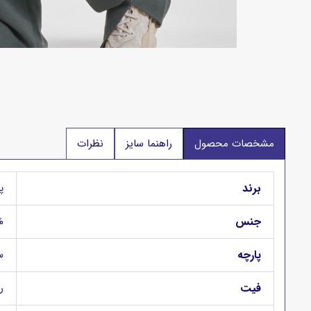
مشخصات محصول
راهنما سایز
نظرات
برند
پگ
جنس
80% ن
پارچه
س
فیت
راس