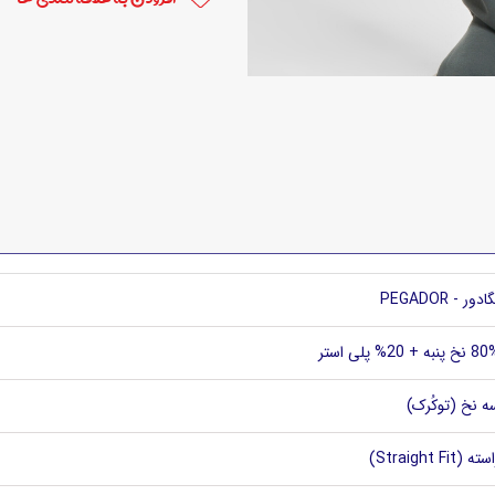
ادور - PEGADOR
خ پنبه + 20% پلی استر
ه نخ (توکُرک)
ته (Straight Fit)