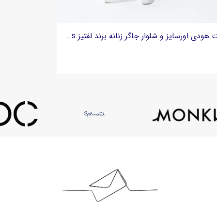
ست هودی اورسایز و شلوار جاگر زنانه برند لفتیز lefties