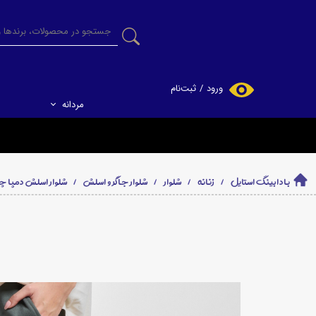
ورود
/
ثبت‌نام
مردانه
حساب کاربری من
تغییر گذر واژه
سفارشات
بادابینگ استایل
زنانه
شلوار
شلوار جاگر و اسلش
شلوار اسلش دمپا چاک زنانه راست
خروج از حساب
کاربری