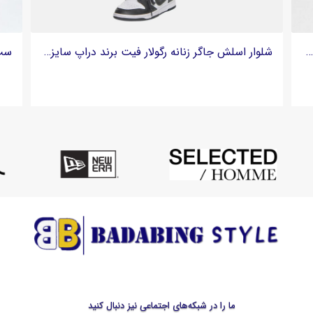
ار اسلش زنانه واید لگ برند ای‌دی‌سی EDC - صورتی
شلوار اسلش جاگر زنانه رگولار فیت برند دراپ سایز Dropsize
ما را در شبکه‌های اجتماعی نیز دنبال کنید