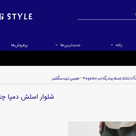
جستجو
جستجو
زنانه
جدیدترین‌ها
پرفروش‌ها
ه برند پگادور Pegador - طوسی تیره سنگشور