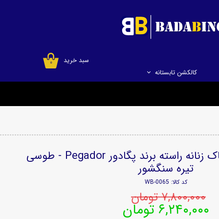
سبد خرید
۰
کالکشن تابستانه
شلوار اسلش دمپا چاک زنانه راسته برند پگادور Pegador - طوسی
تیره سنگشور
کد کالا: WB-0065
۷,۸۰۰,۰۰۰ تومان
۶,۲۴۰,۰۰۰ تومان