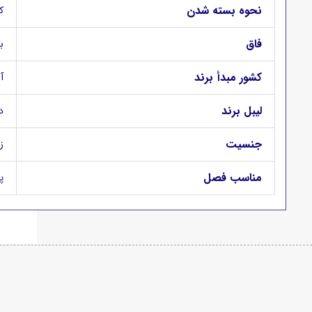
نحوه بسته شدن
ک
فاق
ب
کشور مبدأ برند
آ
لیبل برند
د
جنسیت
ز
مناسب فصل
پ