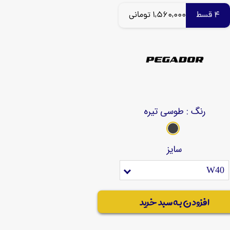
4 قسط
1,560,000 تومانی
رنگ
: طوسی تیره
سایز
W40
افزودن به سبد خرید