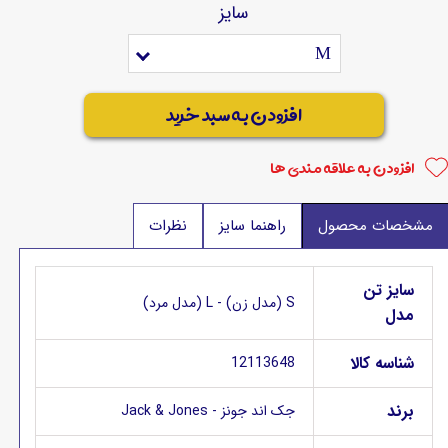
سایز
M
افزودن به سبد خرید
افزودن به علاقه مندی ها
مشخصات محصول
راهنما سایز
نظرات
سایز تن
S (مدل زن) - L (مدل مرد)
مدل
شناسه کالا
12113648
برند
جک اند جونز - Jack & Jones