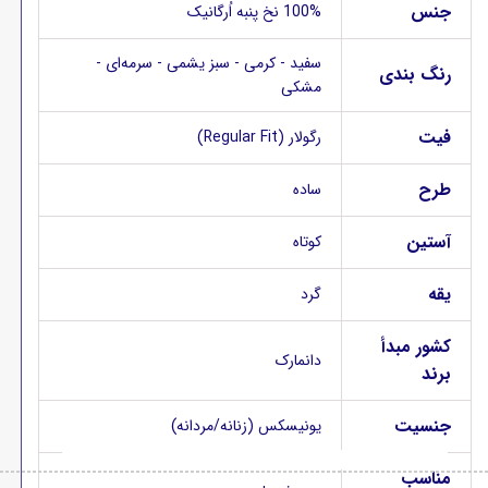
جنس
100% نخ پنبه اُرگانیک
سفید - کرمی - سبز یشمی - سرمه‌ای -
رنگ بندی
مشکی
فیت
رگولار (Regular Fit)
طرح
ساده
آستین
کوتاه
یقه
گرد
کشور مبدأ
دانمارک
برند
جنسیت
یونیسکس (زنانه/مردانه)
مناسب