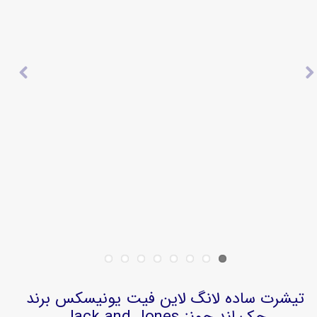
تیشرت ساده لانگ لاین فیت یونیسکس برند
جک اند جونز Jack and Jones