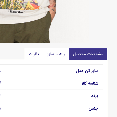
مشخصات محصول
راهنما سایز
نظرات
سایز تن مدل
L
شناسه کالا
6
برند
او
جنس
0%