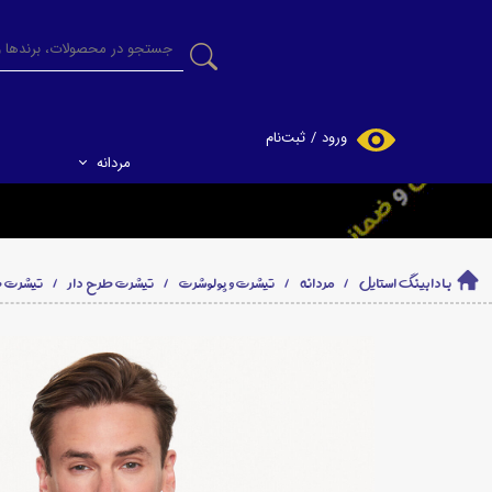
ورود
/
ثبت‌نام
مردانه
حساب کاربری من
تغییر گذر واژه
سفارشات
بادابینگ استایل
مردانه
تیشرت و پولوشرت
تیشرت طرح دار
تیشرت طرح د
خروج از حساب
کاربری