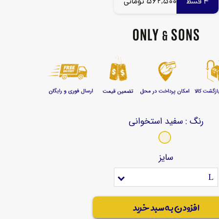
4 قسط
562,500 تومانی
رنگ
: سفید استخوانی
سایز
L
افزودن به سبد خرید