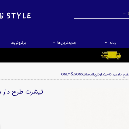
جستجو
جستجو
زنانه
جدیدترین‌ها
پرفروش‌ها
ار مردانه برند اونلی اند سانز ONLY & SONS
تیشرت طرح دار مردانه 