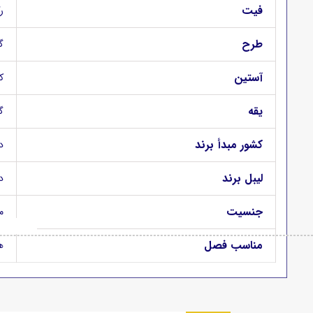
فیت
رگو
طرح
گ
آستین
ک
یقه
گ
کشور مبدأ برند
د
لیبل برند
د
جنسیت
م
مناسب فصل
ه