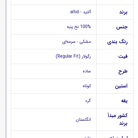
برند
آلتید - altid
جنس
100% نخ پنبه
رنگ بندی
مشکی - سرمه‌ای
فیت
رگولار (Regular Fit)
طرح
ساده
آستین
کوتاه
یقه
گرد
کشور مبدأ
انگلستان
برند
دارد