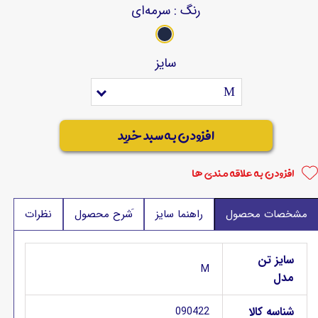
رنگ
: سرمه‌ای
سایز
M
افزودن به سبد خرید
افزودن به علاقه مندی ها
مشخصات محصول
راهنما سایز
َشرح محصول
نظرات
سایز تن
M
مدل
شناسه کالا
090422