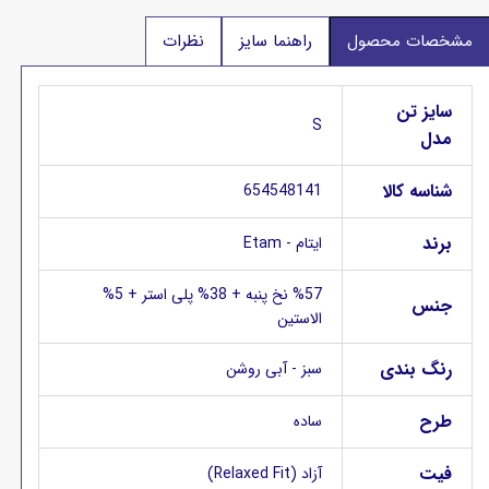
مشخصات محصول
راهنما سایز
نظرات
سایز تن
S
مدل
شناسه کالا
654548141
برند
ایتام - Etam
%57 نخ پنبه + 38% پلی استر + 5%
جنس
الاستین
رنگ بندی
سبز - آبی روشن
طرح
ساده
فیت
آزاد (Relaxed Fit)