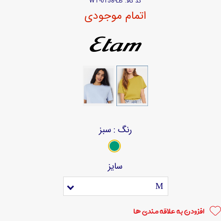
کد کالا: WT-0158-LB
اتمام موجودی
رنگ
: سبز
سایز
M
افزودن به علاقه مندی ها