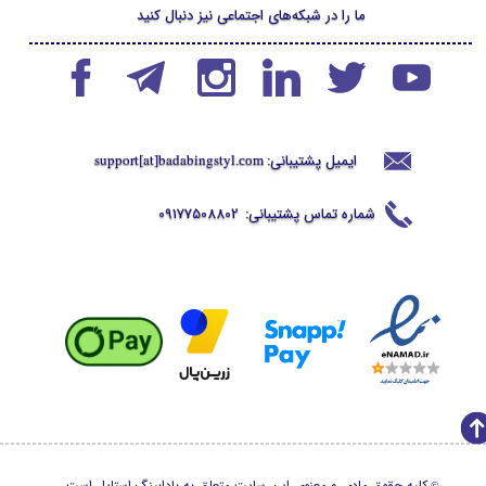
ما را در شبکه‌های اجتماعی نیز دنبال کنید
ایمیل پشتیبانی:
support[at]badabingstyl
.com
شماره تماس پشتیبانی:
09177508802
کلیه حقوق مادی و معنوی این سایت متعلق به بادابینگ استایل است.
©