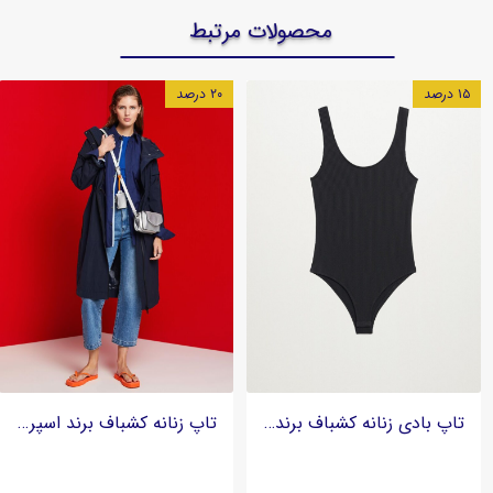
محصولات مرتبط
۱۵ درصد
۲۰ درصد
تاپ بادی زنانه کشباف برند منگو Mango - بافت طنابی
تاپ زنانه کشباف برند اسپریت Esprit - جزئیات رافل