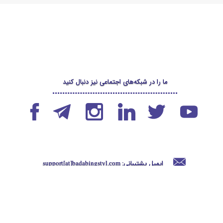
ما را در شبکه‌های اجتماعی نیز دنبال کنید
ایمیل پشتیبانی:
support[at]badabingstyl
.com
شماره تماس پشتیبانی:
09177508802