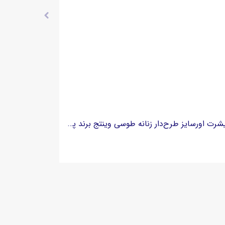
تیشرت اورسایز طرح‌دار زنانه طوسی وینتج برند پگادور PEGADOR - مدل Blair