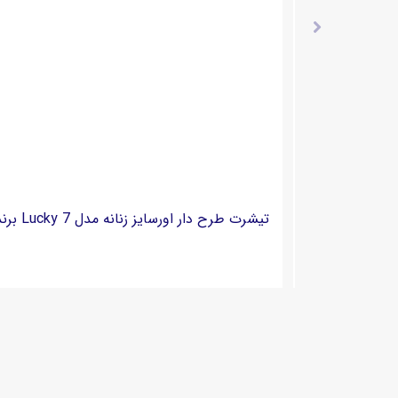
تیشرت اورسایز طرح دار زنانه گرم بالا برند پگادور PEGADOR - مدل Noria