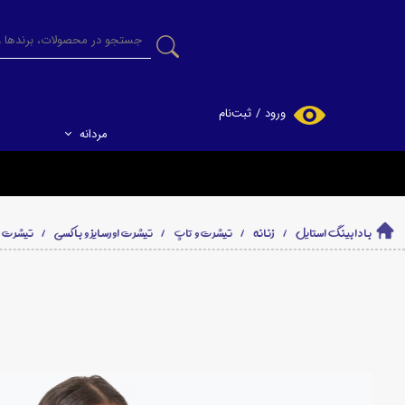
ورود
/
ثبت‌نام
مردانه
حساب کاربری من
تغییر گذر واژه
سفارشات
بادابینگ استایل
زنانه
تیشرت و تاپ
تیشرت اورسایز و باکسی
تیشرت طرح 
خروج از حساب
کاربری