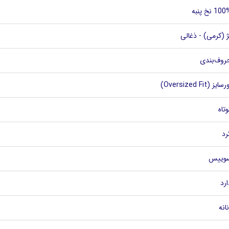
10 نخ پنبه
ژ (کرمی) - ذغالی
روف‌بندی
سایز (Oversized Fit)
وتاه
رد
وییس
ارد
نانه