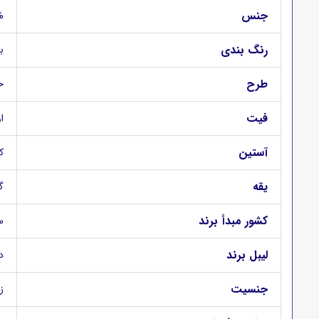
جنس
0%
رنگ بندی
ب
طرح
ح
فیت
اور
آستین
ک
یقه
گ
کشور مبدأ برند
س
لیبل برند
د
جنسیت
ز