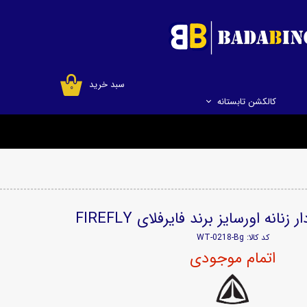
سبد خرید
۰
کالکشن تابستانه
انه اورسایز برند فایرفلای FIREFLY
کد کالا: WT-0218-Bg
اتمام موجودی