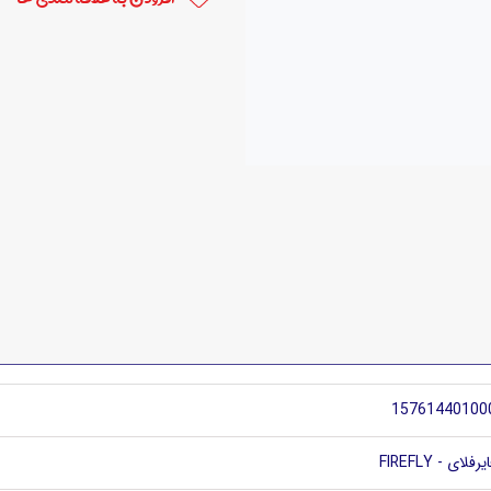
15761440100
یرفلای - FIREFLY