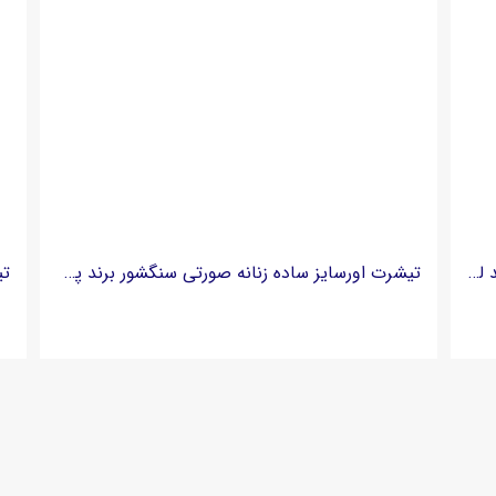
تیشرت طرح دار اورسایز زنانه مدل Lucky 7 برند لولایتز lowlights
تیشرت اورسایز ساده زنانه صورتی سنگشور برند پگادور PEGADOR - مدل Amanda