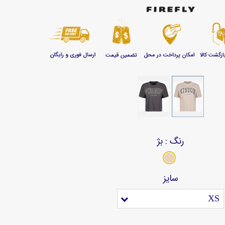
رنگ
: بژ
سایز
XS